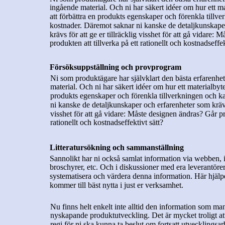
ingående material. Och ni har säkert idéer om hur ett mat
att förbättra en produkts egenskaper och förenkla tillv
kostnader. Däremot saknar ni kanske de detaljkunskape
krävs för att ge er tillräcklig visshet för att gå vidare:
produkten att tillverka på ett rationellt och kostnadseffek
Försöksuppställning och provprogram
Ni som produktägare har självklart den bästa erfarenhe
material. Och ni har säkert idéer om hur ett materialbyte 
produkts egenskaper och förenkla tillverkningen och k
ni kanske de detaljkunskaper och erfarenheter som krävs f
visshet för att gå vidare: Måste designen ändras? Går pro
rationellt och kostnadseffektivt sätt?  
Litteratursökning och sammanställning
Sannolikt har ni också samlat information via webben, i f
broschyrer, etc. Och i diskussioner med era leverantörer.
systematisera och värdera denna information. Här hjälper
kommer till bäst nytta i just er verksamhet.
Nu finns helt enkelt inte alltid den information som man
nyskapande produktutveckling. Det är mycket troligt at
regi för ni ska kunna ta beslut om fortsatt utvecklingsar